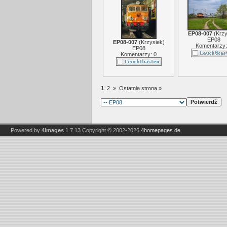
EP08-007
(
Krzy
EP08
EP08-007
(
Krzysiek
)
Komentarzy:
EP08
Komentarzy: 0
1
2
»
Ostatnia strona »
Powered by
4images
1.7.13
Copyright © 2002-2026
4homepages.de