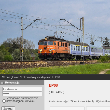
Strona główna
/
Lokomotywy elektryczne
/ EP08
Rejestracja
EP08
(Hits: 44153)
Zalogować automatycznie
przy następnej wizycie?
Znaleziono zdjęć: 22 na 2 stronie(ach). Wyświetlone