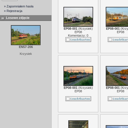
» Zapomniałem hasła
» Rejestracja
Losowe zdjęcie
EP08-001
(
Krzysiek
)
EP08-001
(
Krzy
EP08
EP08
Komentarzy: 0
EN57-206
Krzysiek
EP08-001
(
Krzysiek
)
EP08-001
(
Krzy
EP08
EP08