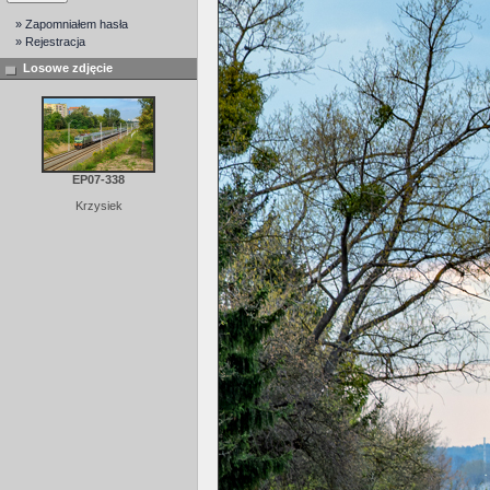
» Zapomniałem hasła
» Rejestracja
Losowe zdjęcie
EP07-338
Krzysiek