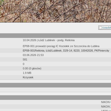
10.04.2026 | Łódź Lublinek - podg. Retkinia
EP08-001 prowadzi pociąg IC Koziołek ze Szczecina do Lublina
EP08-001Retkinia
,
ŁódźLublinek
,
D29-14
,
8220
,
10042026
,
PKPIntercity
03.06.2026 21:53
581
0
0.00 (0 głosów)
1.9 MB
Krzysiek
NIKON
NIKON 