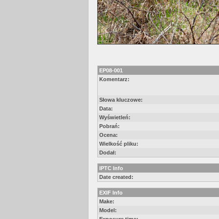
EP08-001
Komentarz:
Słowa kluczowe:
Data:
Wyświetleń:
Pobrań:
Ocena:
Wielkość pliku:
Dodał:
IPTC Info
Date created:
EXIF Info
Make:
Model: