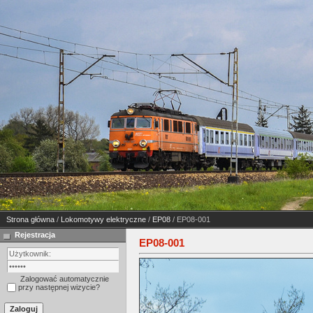
Strona główna
/
Lokomotywy elektryczne
/
EP08
/ EP08-001
Rejestracja
EP08-001
Zalogować automatycznie
przy następnej wizycie?