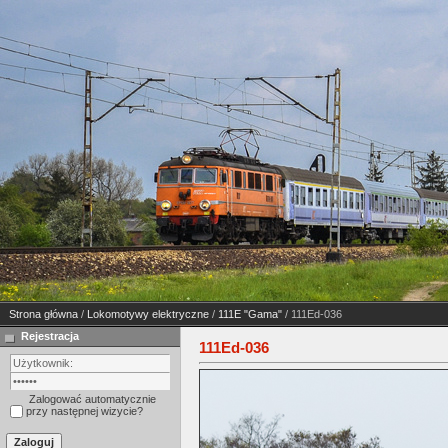
Strona główna
/
Lokomotywy elektryczne
/
111E "Gama"
/ 111Ed-036
Rejestracja
111Ed-036
Zalogować automatycznie
przy następnej wizycie?