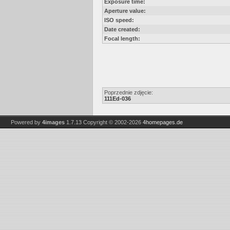
Exposure time:
Aperture value:
ISO speed:
Date created:
Focal length:
Poprzednie zdjęcie:
111Ed-036
Powered by
4images
1.7.13
Copyright © 2002-2026
4homepages.de