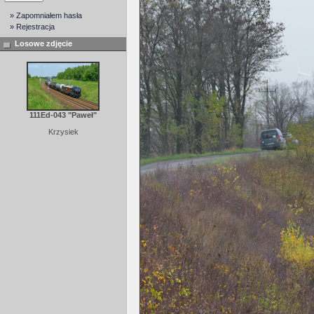
» Zapomniałem hasła
» Rejestracja
Losowe zdjęcie
111Ed-043 "Paweł"
Krzysiek