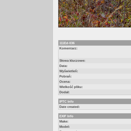
111Ed-036
Komentarz:
Słowa kluczowe:
Data:
Wyświetleń:
Pobrań:
Ocena:
Wielkość pliku:
Dodał:
IPTC Info
Date created:
EXIF Info
Make:
Model: