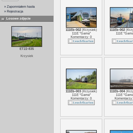
» Zapomniałem hasła
» Rejestracja
Losowe zdjęcie
111Eb-002
(
Krzysiek
)
111Eb-002
(
Krz
111E "Gama"
111E "Gama
Komentarzy: 0
ET22-835
Krzysiek
111Eb-003
(
Krzysiek
)
111Eb-004
(
Krz
111E "Gama"
111E "Gama
Komentarzy: 0
Komentarzy: