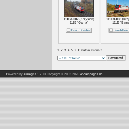
111Ed-007
(
Krzysiek
)
111Ed-008
(
Krz
111E "Gama"
111E "Gama
1
2
3
4
5
»
Ostatnia strona »
Powered by
4images
1.7.13
Copyright © 2002-2026
4homepages.de