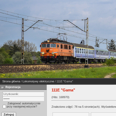
Strona główna
/
Lokomotywy elektryczne
/ 111E "Gama"
Rejestracja
111E "Gama"
(Hits: 168970)
Zalogować automatycznie
przy następnej wizycie?
Znaleziono zdjęć: 78 na 5 stronie(ach). Wyświetlone