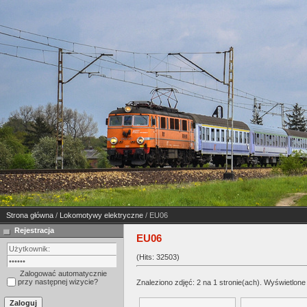
Strona główna
/
Lokomotywy elektryczne
/ EU06
Rejestracja
EU06
(Hits: 32503)
Zalogować automatycznie
przy następnej wizycie?
Znaleziono zdjęć: 2 na 1 stronie(ach). Wyświetlone 