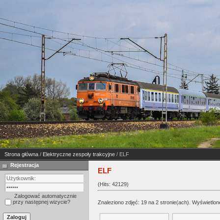
Strona główna
/
Elektryczne zespoły trakcyjne
/ ELF
Rejestracja
ELF
(Hits: 42129)
Zalogować automatycznie
przy następnej wizycie?
Znaleziono zdjęć: 19 na 2 stronie(ach). Wyświetlone