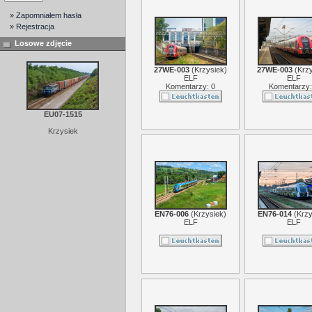
» Zapomniałem hasła
» Rejestracja
Losowe zdjęcie
27WE-003
(
Krzysiek
)
27WE-003
(
Krz
ELF
ELF
Komentarzy: 0
Komentarzy:
EU07-1515
Krzysiek
EN76-006
(
Krzysiek
)
EN76-014
(
Krzy
ELF
ELF