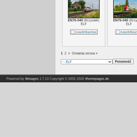
EN76-040
(
Krzysiek
)
EN76-040
(
Krzy
ELF
ELF
1
2
»
Ostatnia strona »
Powered by
4images
1.7.13
Copyright © 2002-2026
4homepages.de