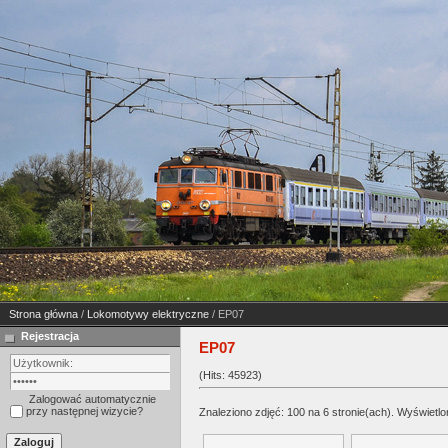
Strona główna
/
Lokomotywy elektryczne
/ EP07
Rejestracja
EP07
(Hits: 45923)
Zalogować automatycznie
przy następnej wizycie?
Znaleziono zdjęć: 100 na 6 stronie(ach). Wyświetlon