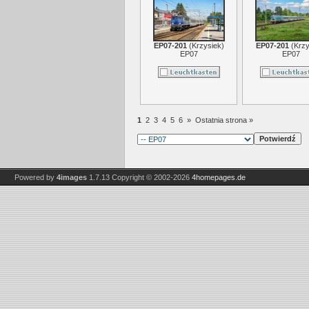
EP07-201
(
Krzysiek
)
EP07-201
(
Krzy
EP07
EP07
1
2
3
4
5
6
»
Ostatnia strona »
Powered by
4images
1.7.13
Copyright © 2002-2026
4homepages.de