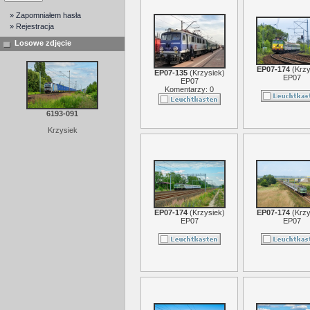
» Zapomniałem hasła
» Rejestracja
Losowe zdjęcie
EP07-174
(
Krzy
EP07-135
(
Krzysiek
)
EP07
EP07
Komentarzy: 0
6193-091
Krzysiek
EP07-174
(
Krzysiek
)
EP07-174
(
Krzy
EP07
EP07