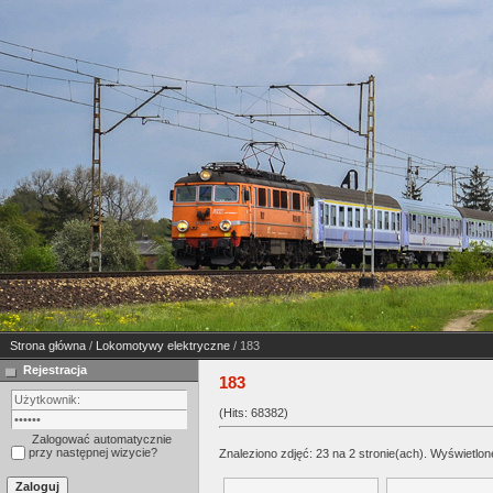
Strona główna
/
Lokomotywy elektryczne
/ 183
Rejestracja
183
(Hits: 68382)
Zalogować automatycznie
przy następnej wizycie?
Znaleziono zdjęć: 23 na 2 stronie(ach). Wyświetlone