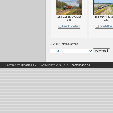
183-018
(
Krzysiek
)
183-024
(
Krzy
183
183
1
2
»
Ostatnia strona »
Powered by
4images
1.7.13
Copyright © 2002-2026
4homepages.de