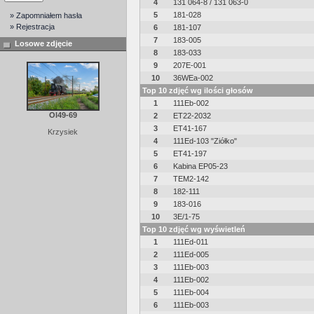
4
131 064-8 / 131 063-0
5
181-028
» Zapomniałem hasła
» Rejestracja
6
181-107
7
183-005
Losowe zdjęcie
8
183-033
9
207E-001
10
36WEa-002
Top 10 zdjęć wg ilości głosów
1
111Eb-002
Ol49-69
2
ET22-2032
3
ET41-167
Krzysiek
4
111Ed-103 "Ziółko"
5
ET41-197
6
Kabina EP05-23
7
TEM2-142
8
182-111
9
183-016
10
3E/1-75
Top 10 zdjęć wg wyświetleń
1
111Ed-011
2
111Ed-005
3
111Eb-003
4
111Eb-002
5
111Eb-004
6
111Eb-003