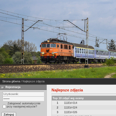
Strona główna
/ Najlepsze zdjęcia
Rejestracja
Najlepsze zdjęcia
Top 10 zdjęć wg oceny
1
111Ed-014
Zalogować automatycznie
przy następnej wizycie?
2
111Ed-024
3
111Ed-026