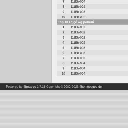
7
111Eb-004
8
111Eb-002
9
111Eb-003
10
111Eb-002
Top 10 zdjęć wg pobrań
1
111Eb-002
2
111Eb-002
3
111Eb-002
4
111Eb-002
5
111Eb-003
6
111Eb-003
7
111Eb-003
8
111Eb-004
9
111Eb-004
10
111Eb-004
Powered by
4images
1.7.13
Copyright © 2002-2026
4homepages.de