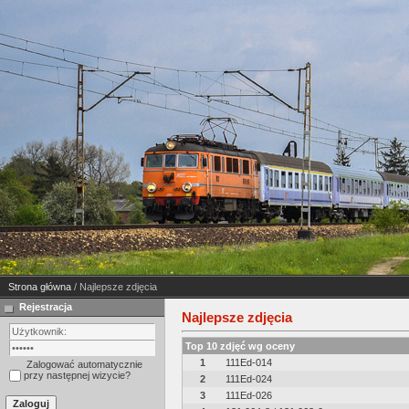
Strona główna
/ Najlepsze zdjęcia
Rejestracja
Najlepsze zdjęcia
Top 10 zdjęć wg oceny
1
111Ed-014
Zalogować automatycznie
przy następnej wizycie?
2
111Ed-024
3
111Ed-026