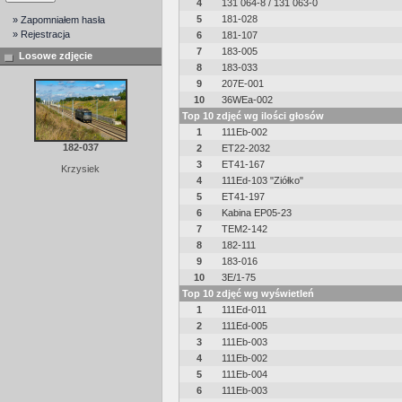
4
131 064-8 / 131 063-0
5
181-028
» Zapomniałem hasła
» Rejestracja
6
181-107
7
183-005
Losowe zdjęcie
8
183-033
9
207E-001
10
36WEa-002
Top 10 zdjęć wg ilości głosów
1
111Eb-002
182-037
2
ET22-2032
3
ET41-167
Krzysiek
4
111Ed-103 "Ziółko"
5
ET41-197
6
Kabina EP05-23
7
TEM2-142
8
182-111
9
183-016
10
3E/1-75
Top 10 zdjęć wg wyświetleń
1
111Ed-011
2
111Ed-005
3
111Eb-003
4
111Eb-002
5
111Eb-004
6
111Eb-003