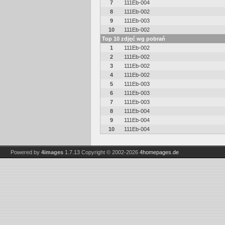
7
111Eb-004
8
111Eb-002
9
111Eb-003
10
111Eb-002
Top 10 zdjęć wg pobrań
1
111Eb-002
2
111Eb-002
3
111Eb-002
4
111Eb-002
5
111Eb-003
6
111Eb-003
7
111Eb-003
8
111Eb-004
9
111Eb-004
10
111Eb-004
Powered by
4images
1.7.13
Copyright © 2002-2026
4homepages.de