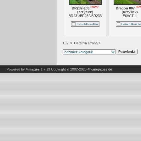
nowe
no
BR232-103
Dragon 007
(
Krzysiek
)
(
Krzysiek
)
BR231/BR232/BR233
E6ACT II
1
2
»
Ostatnia strona »
Powered by
4images
1.7.13
Copyright © 2002-2026
4homepages.de