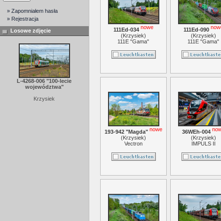
» Zapomniałem hasła
» Rejestracja
nowe
now
111Ed-034
111Ed-090
Losowe zdjęcie
(
Krzysiek
)
(
Krzysiek
)
111E "Gama"
111E "Gama"
L-4268-006 "100-lecie
województwa"
Krzysiek
nowe
no
193-942 "Magda"
36WEh-004
(
Krzysiek
)
(
Krzysiek
)
Vectron
IMPULS II