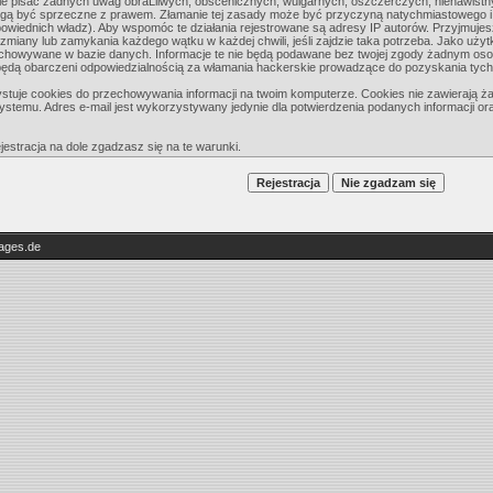
ie pisać żadnych uwag obraĽliwych, obscenicznych, wulgarnych, oszczerczych, nienawistn
ogą być sprzeczne z prawem. Złamanie tej zasady może być przyczyną natychmiastowego i t
wiednich władz). Aby wspomóc te działania rejestrowane są adresy IP autorów. Przyjmujes
zmiany lub zamykania każdego wątku w każdej chwili, jeśli zajdzie taka potrzeba. Jako użyt
chowywane w bazie danych. Informacje te nie będą podawane bez twojej zgody żadnym oso
 będą obarczeni odpowiedzialnością za włamania hackerskie prowadzące do pozyskania tyc
tuje cookies do przechowywania informacji na twoim komputerze. Cookies nie zawierają żadny
ystemu. Adres e-mail jest wykorzystywany jedynie dla potwierdzenia podanych informacji or
jestracja na dole zgadzasz się na te warunki.
ages.de