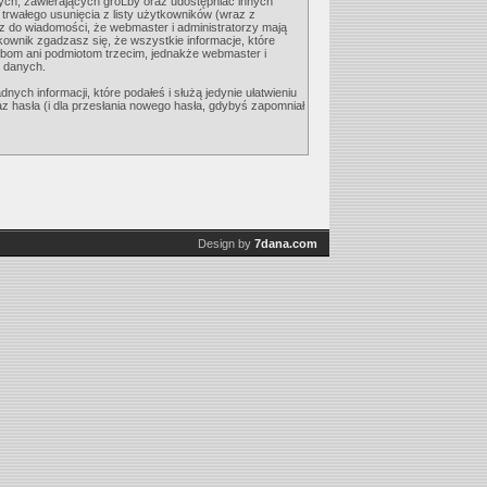
ych, zawierających groĽby oraz udostępniać innych
rwałego usunięcia z listy użytkowników (wraz z
z do wiadomości, że webmaster i administratorzy mają
kownik zgadzasz się, że wszystkie informacje, które
bom ani podmiotom trzecim, jednakże webmaster i
h danych.
ch informacji, które podałeś i służą jedynie ułatwieniu
az hasła (i dla przesłania nowego hasła, gdybyś zapomniał
Design by
7dana.com