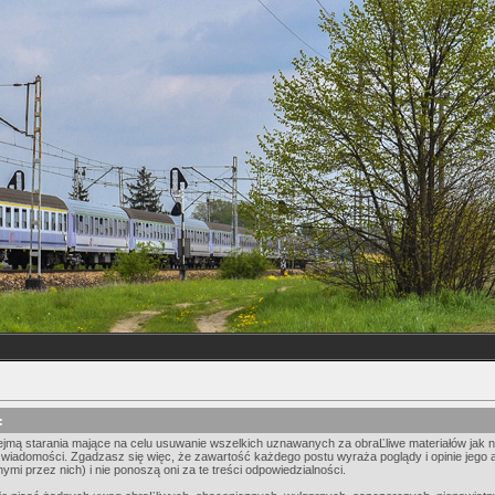
:
ejmą starania mające na celu usuwanie wszelkich uznawanych za obraĽliwe materiałów jak na
 wiadomości. Zgadzasz się więc, że zawartość każdego postu wyraża poglądy i opinie jego 
mi przez nich) i nie ponoszą oni za te treści odpowiedzialności.