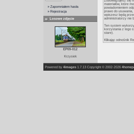
Zobowiązujesz się n
materiałów, które m
» Zapomniałem hasła
powiadomieniem odpo
prawo do usuwania, 
» Rejestracja
wpiszesz będą prze
administratorzy nie
Losowe zdjęcie
Ten system wykorzys
korzystania z tego s
stare).
Klikając odnośnik Re
EP09-012
Krzysiek
Powered by
4images
1.7.13
Copyright © 2002-2026
4homep