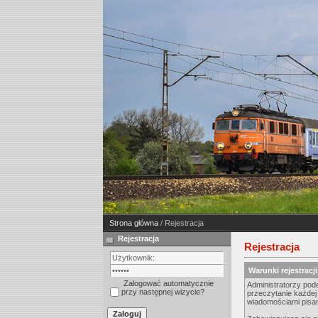
Strona główna
/ Rejestracja
Rejestracja
Rejestracja
Warunki rejestracji
Zalogować automatycznie
Administratorzy pod
przy następnej wizycie?
przeczytanie każdej
wiadomościami pisany