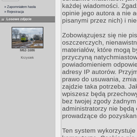
każdej wiadomości. Zgadz
» Zapomniałem hasła
opinie jego autora a nie
» Rejestracja
pisanymi przez nich) i ni
Losowe zdjęcie
Zobowiązujesz się nie pi
oszczerczych, nienawistn
materiałów, które mogą 
M62-1686
przyczyną natychmiastowe
Krzysiek
powiadomieniem odpowied
adresy IP autorów. Przyj
prawo do usuwania, zmian
zajdzie taka potrzeba. Ja
wpiszesz będą przechowy
bez twojej zgody żadnym
administratorzy nie będą
prowadzące do pozyskani
Ten system wykorzystuje