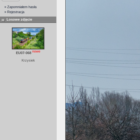
» Zapomniałem hasła
» Rejestracja
Losowe zdjęcie
nowe
EU07-068
Krzysiek