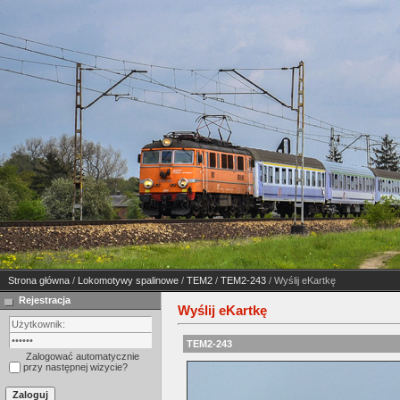
Strona główna
/
Lokomotywy spalinowe
/
TEM2
/
TEM2-243
/ Wyślij eKartkę
Rejestracja
Wyślij eKartkę
TEM2-243
Zalogować automatycznie
przy następnej wizycie?