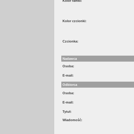
Kolor ramki:
Kolor czcionki:
Czcionka:
Nadawca
Osoba:
E-mail:
Odbiorca
Osoba:
E-mail:
Tytuł:
Wiadomość: