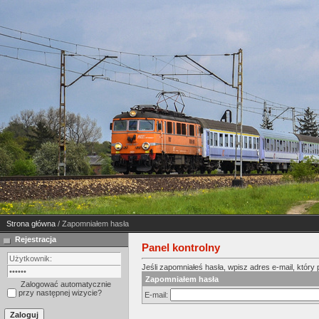
Strona główna
/ Zapomniałem hasła
Rejestracja
Panel kontrolny
Jeśli zapomniałeś hasła, wpisz adres e-mail, który p
Zapomniałem hasła
Zalogować automatycznie
przy następnej wizycie?
E-mail: