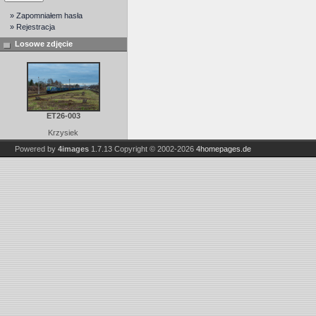
» Zapomniałem hasła
» Rejestracja
Losowe zdjęcie
ET26-003
Krzysiek
Powered by
4images
1.7.13
Copyright © 2002-2026
4homepages.de