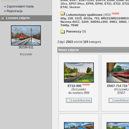
,
,
,
,
,
,
EU06
EU07
EU07-15xx
EU07A
EU44
EU46
E
,
,
,
,
,
,
10xx
EP07-20xx
EP08
EP09
ET21
ET22
ET2
» Zapomniałem hasła
,
ET43
Vectron
» Rejestracja
nowe
Lokomotywy spalinowe
(453)
Losowe zdjęcie
,
,
,
,
,
6Dg
15D
311D
401Da
753
BR231/BR232/BR23
,
,
,
,
,
Maxima 40CC
S200
SM30/Ls300
SM31
SM42
,
T448p
TEM2
Parowozy
(9)
Zdjęć
2563
wśród
119
kategorii.
3E/1M-511
Nowe zdjęcia
Krzysiek
nowe
ET22-895
EN57-714 719
(
Krzysiek
)
(
Krzysiek
)
do numeru 999
EN57