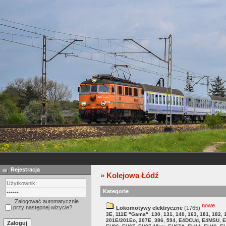
Rejestracja
» Kolejowa Łódź
Kategorie
Zalogować automatycznie
nowe
przy następnej wizycie?
Lokomotywy elektryczne
(1765)
,
,
,
,
,
,
,
,
3E
111E "Gama"
130
131
140
163
181
182
,
,
,
,
,
,
201E/201Eo
207E
386
594
E4DCUd
E4MSU
E