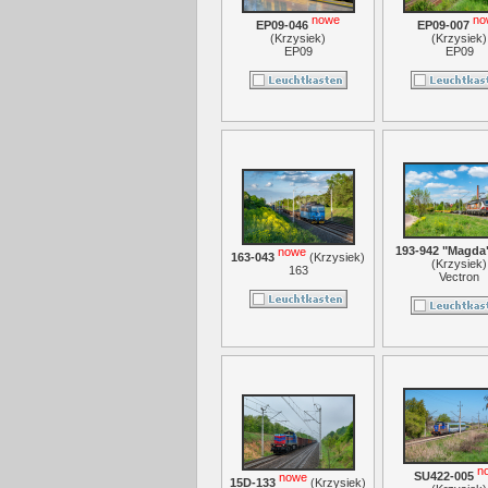
nowe
no
EP09-046
EP09-007
(
Krzysiek
)
(
Krzysiek
)
EP09
EP09
193-942 "Magda
nowe
163-043
(
Krzysiek
)
(
Krzysiek
)
163
Vectron
n
SU422-005
nowe
15D-133
(
Krzysiek
)