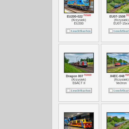
nowe
n
EU200-022
EU07-1508
(
Krzysiek
)
(
Krzysiek
)
EU200
EU07-15x
nowe
no
Dragon 007
X4EC-048
(
Krzysiek
)
(
Krzysiek
)
E6ACT II
Vectron