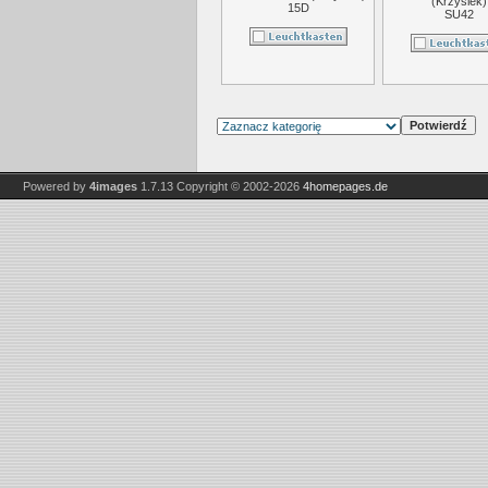
(
Krzysiek
)
15D
SU42
Powered by
4images
1.7.13
Copyright © 2002-2026
4homepages.de