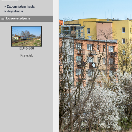
» Zapomniałem hasła
» Rejestracja
Losowe zdjęcie
EU46-506
Krzysiek