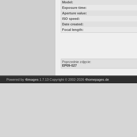
Model:
Exposure time:
Aperture value:
ISO speed:
Date created:
Focal length:
Poprzednie zdjęcie:
EP09-027
Powered by
4images
1.7.13
Copyright © 2002-2026
4homepages.de