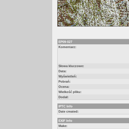
EP09-027
Komentarz:
Słowa kluczowe:
Data:
Wyświetleń:
Pobrań:
Ocena:
Wielkość pliku:
Dodał:
IPTC Info
Date created:
EXIF Info
Make: