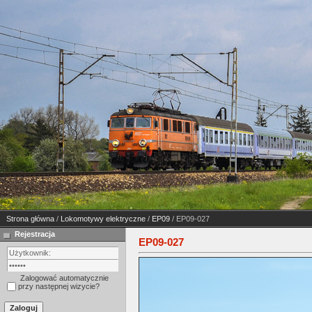
Strona główna
/
Lokomotywy elektryczne
/
EP09
/ EP09-027
Rejestracja
EP09-027
Zalogować automatycznie
przy następnej wizycie?