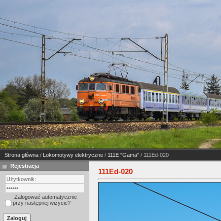
Strona główna
/
Lokomotywy elektryczne
/
111E "Gama"
/ 111Ed-020
Rejestracja
111Ed-020
Zalogować automatycznie
przy następnej wizycie?