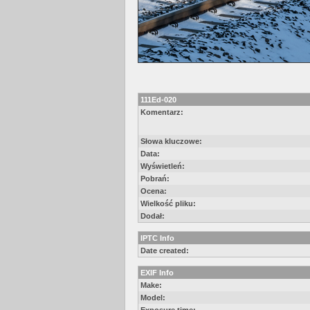
111Ed-020
Komentarz:
Słowa kluczowe:
Data:
Wyświetleń:
Pobrań:
Ocena:
Wielkość pliku:
Dodał:
IPTC Info
Date created:
EXIF Info
Make:
Model: