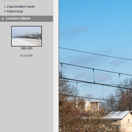
» Zapomniałem hasła
» Rejestracja
Losowe zdjęcie
186-430
Krzysiek