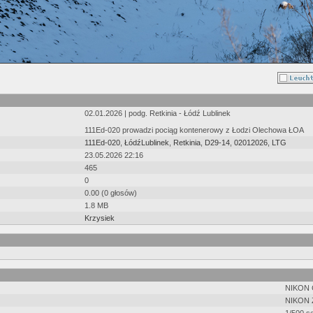
02.01.2026 | podg. Retkinia - Łódź Lublinek
111Ed-020 prowadzi pociąg kontenerowy z Łodzi Olechowa ŁOA
111Ed-020
,
ŁódźLublinek
,
Retkinia
,
D29-14
,
02012026
,
LTG
23.05.2026 22:16
465
0
0.00 (0 głosów)
1.8 MB
Krzysiek
NIKON
NIKON 