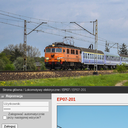
Strona główna
/
Lokomotywy elektryczne
/
EP07
/ EP07-201
Rejestracja
EP07-201
Zalogować automatycznie
przy następnej wizycie?