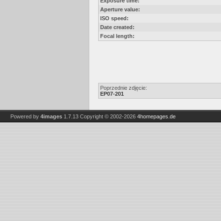
Exposure time:
Aperture value:
ISO speed:
Date created:
Focal length:
Poprzednie zdjęcie:
EP07-201
Powered by
4images
1.7.13
Copyright © 2002-2026
4homepages.de