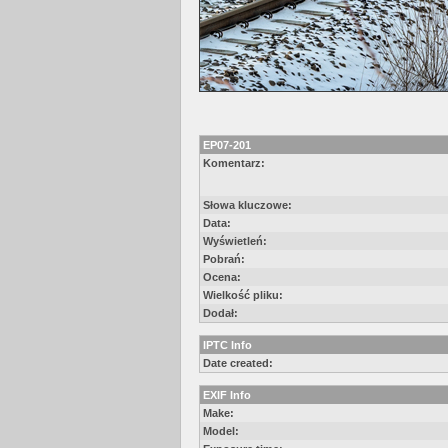
EP07-201
Komentarz:
Słowa kluczowe:
Data:
Wyświetleń:
Pobrań:
Ocena:
Wielkość pliku:
Dodał:
IPTC Info
Date created:
EXIF Info
Make:
Model: