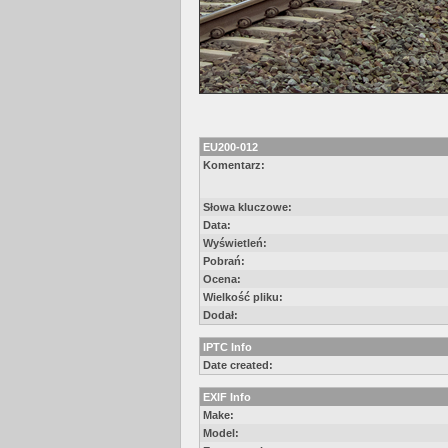
EU200-012
Komentarz:
Słowa kluczowe:
Data:
Wyświetleń:
Pobrań:
Ocena:
Wielkość pliku:
Dodał:
IPTC Info
Date created:
EXIF Info
Make:
Model: