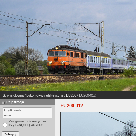
Strona główna
/
Lokomotywy elektryczne
/
EU200
/ EU200-012
Rejestracja
EU200-012
Zalogować automatycznie
przy następnej wizycie?