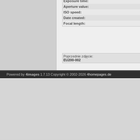
Exposure time:
Aperture value:
ISO speed:
Date created:
Focal length:
Poprzednie zdjęcie:
EU200-002
Powered by
4images
1.7.13
Copyright © 2002-2026
4homepages.de