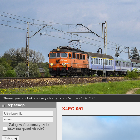
Strona główna
/
Lokomotywy elektryczne
/
Vectron
/ X4EC-051
Rejestracja
X4EC-051
Zalogować automatycznie
przy następnej wizycie?