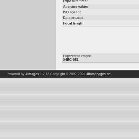
Exposure time:
Aperture value:
ISO speed:
Date created:
Focal length:
Poprzednie zdjęcie:
X4EC-051
Powered by
4images
1.7.13
Copyright © 2002-2026
4homepages.de