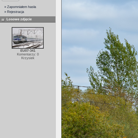
» Zapomniałem hasła
» Rejestracja
Losowe zdjęcie
EU07-341
Komentarzy: 0
Krzysiek