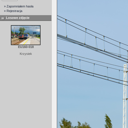
» Zapomniałem hasła
» Rejestracja
Losowe zdjęcie
EU160-018
Krzysiek