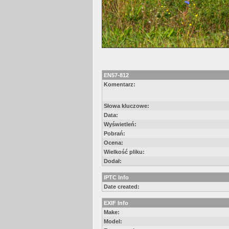
EN57-812
Komentarz:
Słowa kluczowe:
Data:
Wyświetleń:
Pobrań:
Ocena:
Wielkość pliku:
Dodał:
IPTC Info
Date created:
EXIF Info
Make:
Model: