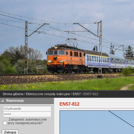
Strona główna
/
Elektryczne zespoły trakcyjne
/
EN57
/ EN57-812
Rejestracja
EN57-812
Zalogować automatycznie
przy następnej wizycie?