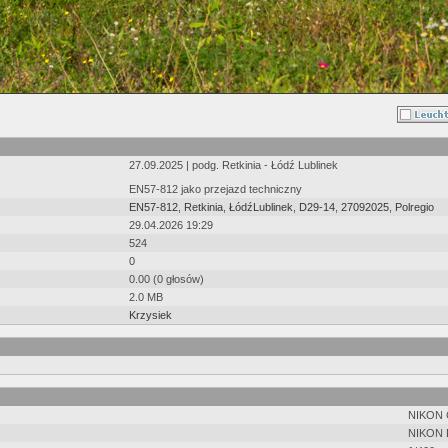
27.09.2025 | podg. Retkinia - Łódź Lublinek
EN57-812 jako przejazd techniczny
EN57-812
,
Retkinia
,
ŁódźLublinek
,
D29-14
,
27092025
,
Polregio
29.04.2026 19:29
524
0
0.00 (0 głosów)
2.0 MB
Krzysiek
NIKON
NIKON 