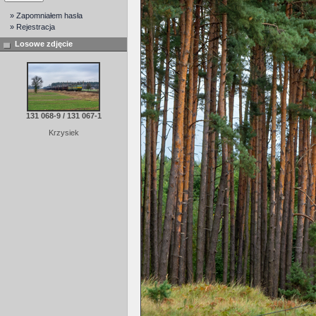
» Zapomniałem hasła
» Rejestracja
Losowe zdjęcie
131 068-9 / 131 067-1
Krzysiek