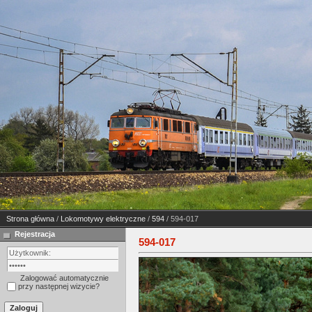
Strona główna
/
Lokomotywy elektryczne
/
594
/ 594-017
Rejestracja
594-017
Zalogować automatycznie
przy następnej wizycie?