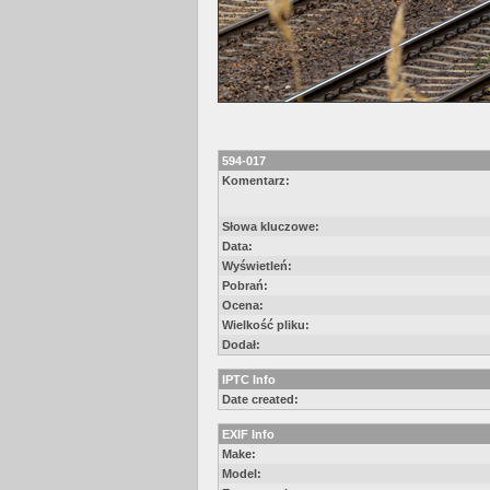
594-017
Komentarz:
Słowa kluczowe:
Data:
Wyświetleń:
Pobrań:
Ocena:
Wielkość pliku:
Dodał:
IPTC Info
Date created:
EXIF Info
Make:
Model: