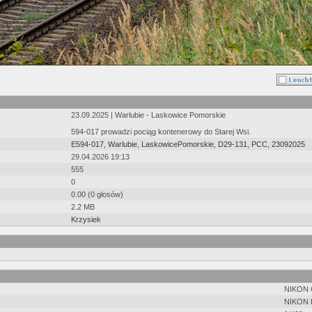
23.09.2025 | Warlubie - Laskowice Pomorskie
594-017 prowadzi pociąg kontenerowy do Starej Wsi.
E594-017
,
Warlubie
,
LaskowicePomorskie
,
D29-131
,
PCC
,
23092025
29.04.2026 19:13
555
0
0.00 (0 głosów)
2.2 MB
Krzysiek
NIKON
NIKON 