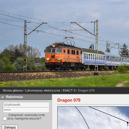
Strona główna
/
Lokomotywy elektryczne
/
E6ACT II
/ Dragon 079
Rejestracja
Dragon 079
Zalogować automatycznie
przy następnej wizycie?