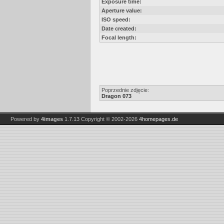
Exposure time:
Aperture value:
ISO speed:
Date created:
Focal length:
Poprzednie zdjęcie:
Dragon 073
Powered by
4images
1.7.13
Copyright © 2002-2026
4homepages.de