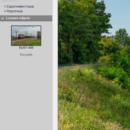
» Zapomniałem hasła
» Rejestracja
Losowe zdjęcie
EU07-499
Krzysiek