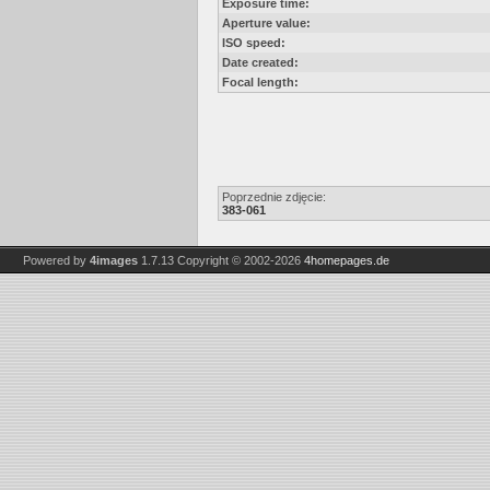
Exposure time:
Aperture value:
ISO speed:
Date created:
Focal length:
Poprzednie zdjęcie:
383-061
Powered by
4images
1.7.13
Copyright © 2002-2026
4homepages.de