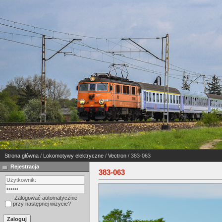
Strona główna
/
Lokomotywy elektryczne
/
Vectron
/ 383-063
Rejestracja
383-063
Zalogować automatycznie
przy następnej wizycie?