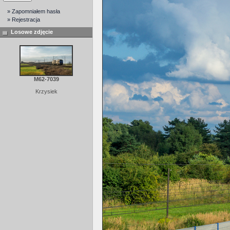
» Zapomniałem hasła
» Rejestracja
Losowe zdjęcie
M62-7039
Krzysiek