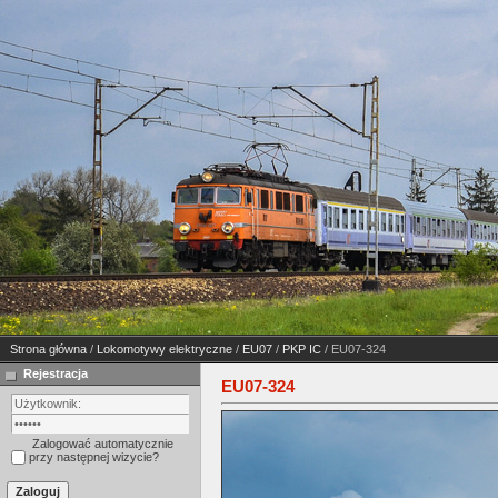
Strona główna
/
Lokomotywy elektryczne
/
EU07
/
PKP IC
/ EU07-324
Rejestracja
EU07-324
Zalogować automatycznie
przy następnej wizycie?