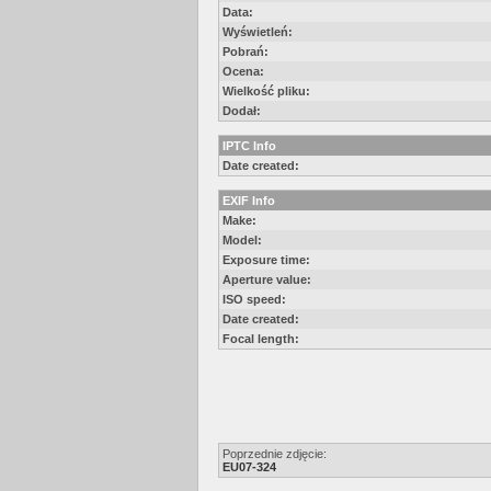
Data:
Wyświetleń:
Pobrań:
Ocena:
Wielkość pliku:
Dodał:
IPTC Info
Date created:
EXIF Info
Make:
Model:
Exposure time:
Aperture value:
ISO speed:
Date created:
Focal length:
Poprzednie zdjęcie:
EU07-324