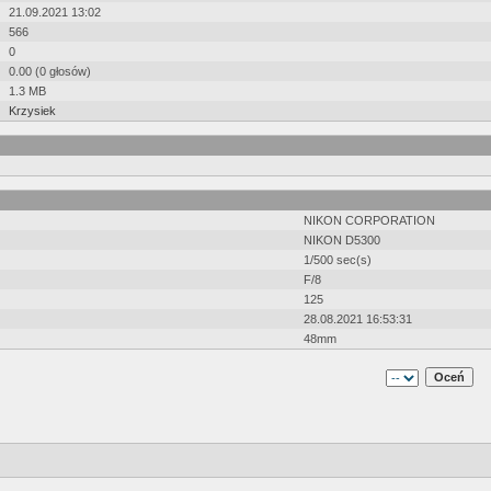
21.09.2021 13:02
566
0
0.00 (0 głosów)
1.3 MB
Krzysiek
NIKON CORPORATION
NIKON D5300
1/500 sec(s)
F/8
125
28.08.2021 16:53:31
48mm