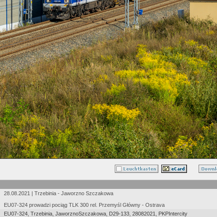
28.08.2021 | Trzebinia - Jaworzno Szczakowa
EU07-324 prowadzi pociąg TLK 300 rel. Przemyśl Główny - Ostrava
EU07-324
,
Trzebinia
,
JaworznoSzczakowa
,
D29-133
,
28082021
,
PKPIntercity