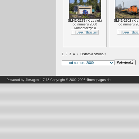
SM42-2279
(
Krzysiek
)
SM42-2302
(
Krz
od numeru 2000
od numeru 2
Komentarzy: 0
1
2
3
4
»
Ostatnia strona »
Powered by
4images
1.7.13
Copyright © 2002-2026
4homepages.de