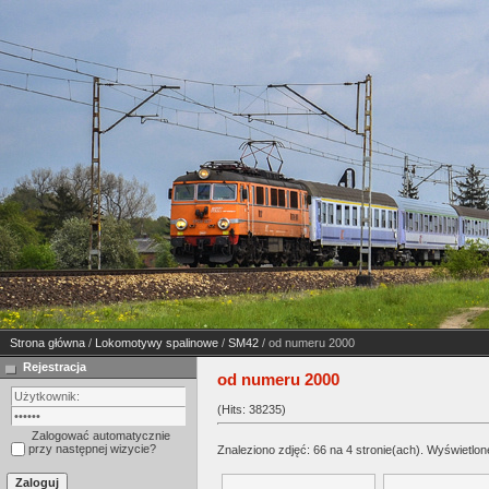
Strona główna
/
Lokomotywy spalinowe
/
SM42
/ od numeru 2000
Rejestracja
od numeru 2000
(Hits: 38235)
Zalogować automatycznie
przy następnej wizycie?
Znaleziono zdjęć: 66 na 4 stronie(ach). Wyświetlone