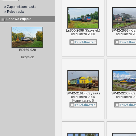
» Zapomniałem hasła
» Rejestracja
Losowe zdjęcie
Ls800-2098
(
Krzysiek
)
SM42-2053
(
Krz
od numeru 2000
od numeru 2
ED160-020
Krzysiek
SM42-2161
(
Krzysiek
)
SM42-2208
(
Krz
od numeru 2000
od numeru 2
Komentarzy: 0