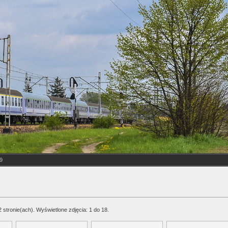
9
2 stronie(ach). Wyświetlone zdjęcia: 1 do 18.