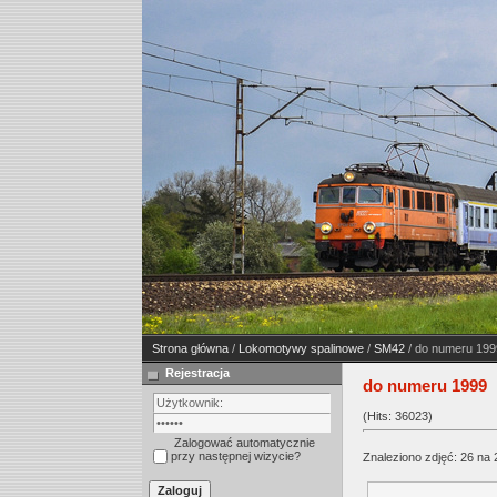
Strona główna
/
Lokomotywy spalinowe
/
SM42
/ do numeru 199
Rejestracja
do numeru 1999
(Hits: 36023)
Zalogować automatycznie
przy następnej wizycie?
Znaleziono zdjęć: 26 na 