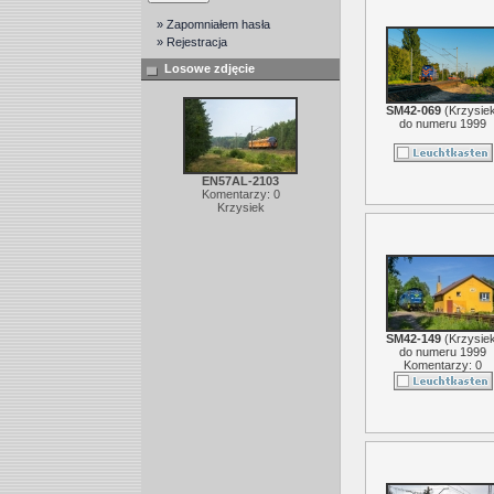
» Zapomniałem hasła
» Rejestracja
Losowe zdjęcie
SM42-069
(
Krzysie
do numeru 1999
EN57AL-2103
Komentarzy: 0
Krzysiek
SM42-149
(
Krzysie
do numeru 1999
Komentarzy: 0