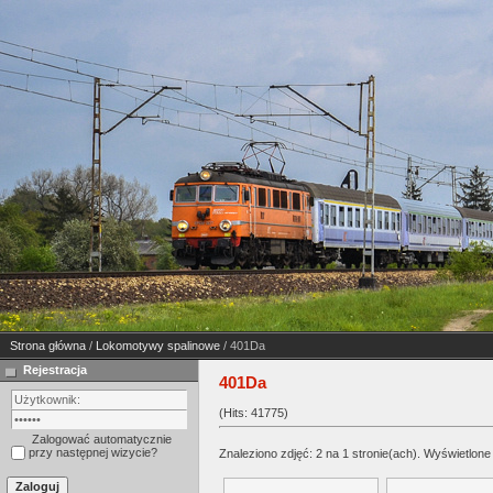
Strona główna
/
Lokomotywy spalinowe
/ 401Da
Rejestracja
401Da
(Hits: 41775)
Zalogować automatycznie
przy następnej wizycie?
Znaleziono zdjęć: 2 na 1 stronie(ach). Wyświetlone 