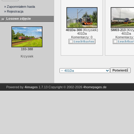
» Zapomniałem hasła
» Rejestracja
Losowe zdjęcie
401Da-300
(
Krzysiek
)
SM03-213
(
Krzy
401Da
401Da
Komentarzy: 0
Komentarzy:
193-388
Krzysiek
Powered by
4images
1.7.13
Copyright © 2002-2026
4homepages.de