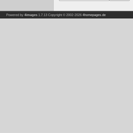
Powered by
4images
1.7.13
Copyright © 2002-2026
4homepages.de