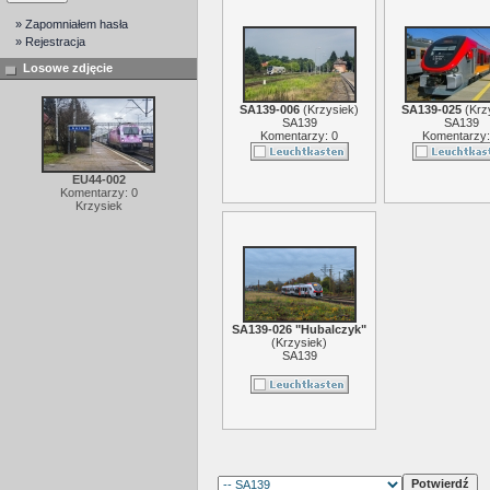
» Zapomniałem hasła
» Rejestracja
Losowe zdjęcie
SA139-006
(
Krzysiek
)
SA139-025
(
Krz
SA139
SA139
Komentarzy: 0
Komentarzy:
EU44-002
Komentarzy: 0
Krzysiek
SA139-026 "Hubalczyk"
(
Krzysiek
)
SA139