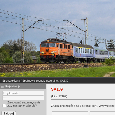
Strona główna
/
Spalinowe zespoły trakcyjne
/ SA139
Rejestracja
SA139
(Hits: 27162)
Zalogować automatycznie
przy następnej wizycie?
Znaleziono zdjęć: 7 na 1 stronie(ach). Wyświetlone 