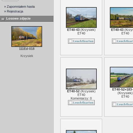
» Zapomniałem hasła
» Rejestracja
Losowe zdjęcie
ET40-43
(
Krzysiek
)
ET40-43
(
Krzy
ET40
ET40
111Ed-018
Krzysiek
ET40-52+183-
ET40-52
(
Krzysiek
)
(
Krzysiek
)
ET40
ET40
Komentarzy: 0