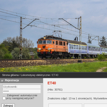
Strona główna
/
Lokomotywy elektryczne
/ ET40
Rejestracja
ET40
(Hits: 30761)
Zalogować automatycznie
przy następnej wizycie?
Znaleziono zdjęć: 13 na 1 stronie(ach). Wyświetlone