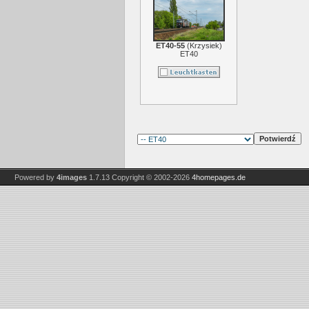
ET40-55
(
Krzysiek
)
ET40
Powered by
4images
1.7.13
Copyright © 2002-2026
4homepages.de