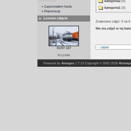
kategoria2
(0)
» Zapomniałem hasła
kategoria1
(0)
» Rejestracja
Losowe zdjęcie
Znaleziono zdjęć: 0 na 0 
Nie ma zdjęć w tej kate
EU07-167
Krzysiek
Powered by
4images
1.7.13
Copyright © 2002-2026
4homepa