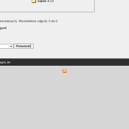
zapas 3
(0)
stronie(ach). Wyświetlone zdjęcia: 0 do 0.
gorii
ges.de