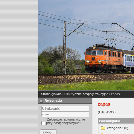
Strona główna
/
Elektryczne zespoły trakcyjne
/ zapas
Rejestracja
zapas
(Hits: 45933)
Zalogować automatycznie
Podkategorie
przy następnej wizycie?
kategoria3
(0)