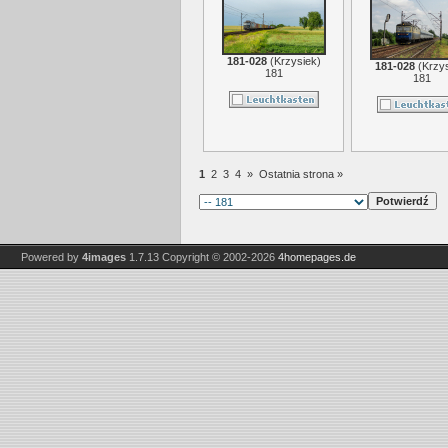
181-028
(
Krzysiek
)
181-028
(
Krzy
181
181
1
2
3
4
»
Ostatnia strona »
Powered by
4images
1.7.13
Copyright © 2002-2026
4homepages.de