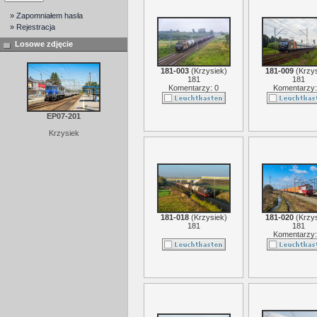
» Zapomniałem hasła
» Rejestracja
Losowe zdjęcie
181-003
(
Krzysiek
)
181-009
(
Krzy
181
181
Komentarzy: 0
Komentarzy:
EP07-201
Krzysiek
181-018
(
Krzysiek
)
181-020
(
Krzy
181
181
Komentarzy: