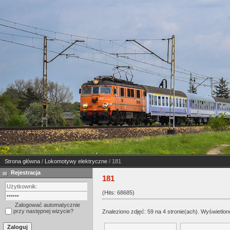
Strona główna
/
Lokomotywy elektryczne
/ 181
Rejestracja
181
(Hits: 68685)
Zalogować automatycznie
przy następnej wizycie?
Znaleziono zdjęć: 59 na 4 stronie(ach). Wyświetlone