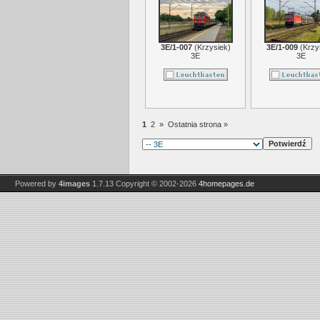
3E/1-007
(
Krzysiek
)
3E/1-009
(
Krzy
3E
3E
1
2
»
Ostatnia strona »
Powered by
4images
1.7.13
Copyright © 2002-2026
4homepages.de