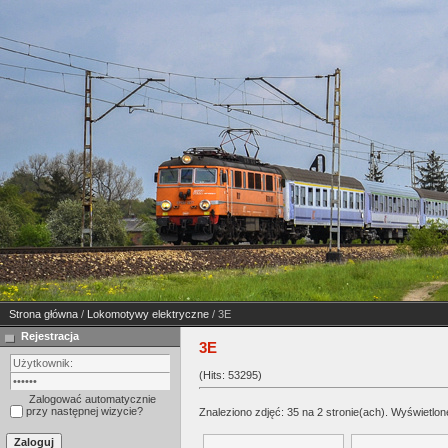
Strona główna
/
Lokomotywy elektryczne
/ 3E
Rejestracja
3E
(Hits: 53295)
Zalogować automatycznie
przy następnej wizycie?
Znaleziono zdjęć: 35 na 2 stronie(ach). Wyświetlone