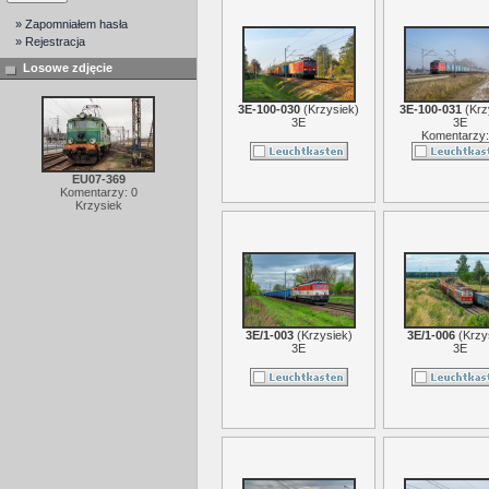
» Zapomniałem hasła
» Rejestracja
Losowe zdjęcie
3E-100-030
(
Krzysiek
)
3E-100-031
(
Krz
3E
3E
Komentarzy:
EU07-369
Komentarzy: 0
Krzysiek
3E/1-003
(
Krzysiek
)
3E/1-006
(
Krzy
3E
3E