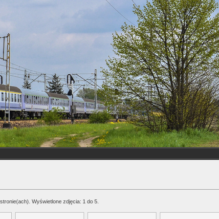
stronie(ach). Wyświetlone zdjęcia: 1 do 5.