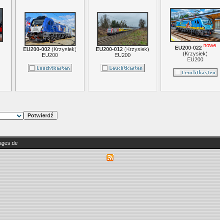
nowe
EU200-022
EU200-002
(
Krzysiek
)
EU200-012
(
Krzysiek
)
(
Krzysiek
)
EU200
EU200
EU200
ges.de