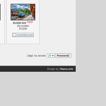
nowe
EU200-022
(
Krzysiek
)
EU200
Zdjęć na stronie:
Design by
7dana.com