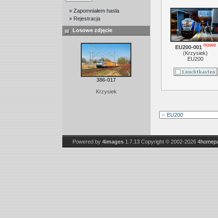
» Zapomniałem hasła
» Rejestracja
Losowe zdjęcie
nowe
EU200-001
(
Krzysiek
)
EU200
386-017
Krzysiek
Powered by
4images
1.7.13
Copyright © 2002-2026
4homepa