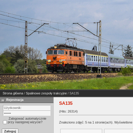
Strona główna
/
Spalinowe zespoły trakcyjne
/ SA135
Rejestracja
SA135
(Hits: 26314)
Zalogować automatycznie
przy następnej wizycie?
Znaleziono zdjęć: 5 na 1 stronie(ach). Wyświetlone 