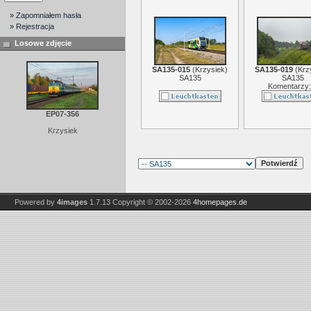
» Zapomniałem hasła
» Rejestracja
Losowe zdjęcie
SA135-015
(
Krzysiek
)
SA135-019
(
Krz
SA135
SA135
Komentarzy:
EP07-356
Krzysiek
Powered by
4images
1.7.13
Copyright © 2002-2026
4homepages.de